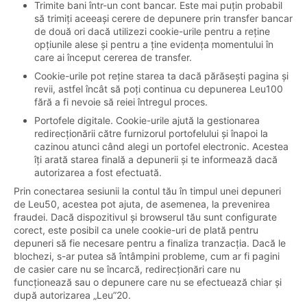
Trimite bani într-un cont bancar. Este mai puțin probabil
să trimiți aceeași cerere de depunere prin transfer bancar
de două ori dacă utilizezi cookie-urile pentru a reține
opțiunile alese și pentru a ține evidența momentului în
care ai început cererea de transfer.
Cookie-urile pot reține starea ta dacă părăsești pagina și
revii, astfel încât să poți continua cu depunerea Leu100
fără a fi nevoie să reiei întregul proces.
Portofele digitale. Cookie-urile ajută la gestionarea
redirecționării către furnizorul portofelului și înapoi la
cazinou atunci când alegi un portofel electronic. Acestea
îți arată starea finală a depunerii și te informează dacă
autorizarea a fost efectuată.
Prin conectarea sesiunii la contul tău în timpul unei depuneri
de Leu50, acestea pot ajuta, de asemenea, la prevenirea
fraudei. Dacă dispozitivul și browserul tău sunt configurate
corect, este posibil ca unele cookie-uri de plată pentru
depuneri să fie necesare pentru a finaliza tranzacția. Dacă le
blochezi, s-ar putea să întâmpini probleme, cum ar fi pagini
de casier care nu se încarcă, redirecționări care nu
funcționează sau o depunere care nu se efectuează chiar și
după autorizarea „Leu”20.