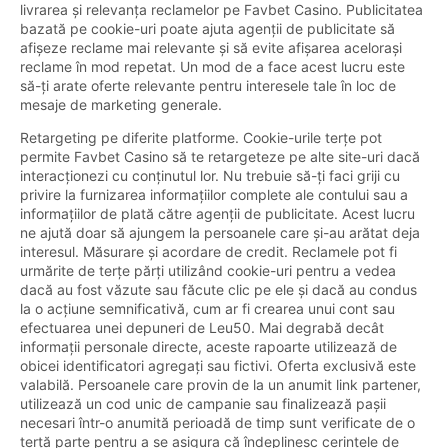
livrarea și relevanța reclamelor pe Favbet Casino. Publicitatea
bazată pe cookie-uri poate ajuta agenții de publicitate să
afișeze reclame mai relevante și să evite afișarea acelorași
reclame în mod repetat. Un mod de a face acest lucru este
să-ți arate oferte relevante pentru interesele tale în loc de
mesaje de marketing generale.
Retargeting pe diferite platforme. Cookie-urile terțe pot
permite Favbet Casino să te retargeteze pe alte site-uri dacă
interacționezi cu conținutul lor. Nu trebuie să-ți faci griji cu
privire la furnizarea informațiilor complete ale contului sau a
informațiilor de plată către agenții de publicitate. Acest lucru
ne ajută doar să ajungem la persoanele care și-au arătat deja
interesul. Măsurare și acordare de credit. Reclamele pot fi
urmărite de terțe părți utilizând cookie-uri pentru a vedea
dacă au fost văzute sau făcute clic pe ele și dacă au condus
la o acțiune semnificativă, cum ar fi crearea unui cont sau
efectuarea unei depuneri de Leu50. Mai degrabă decât
informații personale directe, aceste rapoarte utilizează de
obicei identificatori agregați sau fictivi. Oferta exclusivă este
valabilă. Persoanele care provin de la un anumit link partener,
utilizează un cod unic de campanie sau finalizează pașii
necesari într-o anumită perioadă de timp sunt verificate de o
terță parte pentru a se asigura că îndeplinesc cerințele de