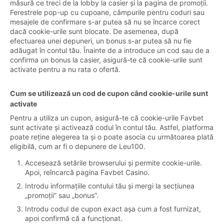
măsură ce treci de la lobby la casier și la pagina de promoții.
Ferestrele pop-up cu cupoane, câmpurile pentru coduri sau
mesajele de confirmare s-ar putea să nu se încarce corect
dacă cookie-urile sunt blocate. De asemenea, după
efectuarea unei depuneri, un bonus s-ar putea să nu fie
adăugat în contul tău. Înainte de a introduce un cod sau de a
confirma un bonus la casier, asigură-te că cookie-urile sunt
activate pentru a nu rata o ofertă.
Cum se utilizează un cod de cupon când cookie-urile sunt
activate
Pentru a utiliza un cupon, asigură-te că cookie-urile Favbet
sunt activate și activează codul în contul tău. Astfel, platforma
poate reține alegerea ta și o poate asocia cu următoarea plată
eligibilă, cum ar fi o depunere de Leu100.
Accesează setările browserului și permite cookie-urile.
Apoi, reîncarcă pagina Favbet Casino.
Introdu informațiile contului tău și mergi la secțiunea
„promoții” sau „bonus”.
Introdu codul de cupon exact așa cum a fost furnizat,
apoi confirmă că a funcționat.