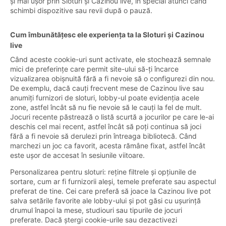
și mai ușor prin Sloturi și Cazinou live, în special atunci când
schimbi dispozitive sau revii după o pauză.
Cum îmbunătățesc ele experiența ta la Sloturi și Cazinou
live
Când aceste cookie-uri sunt activate, ele stochează semnale
mici de preferințe care permit site-ului să-ți încarce
vizualizarea obișnuită fără a fi nevoie să o configurezi din nou.
De exemplu, dacă cauți frecvent mese de Cazinou live sau
anumiți furnizori de sloturi, lobby-ul poate evidenția acele
zone, astfel încât să nu fie nevoie să le cauți la fel de mult.
Jocuri recente păstrează o listă scurtă a jocurilor pe care le-ai
deschis cel mai recent, astfel încât să poți continua să joci
fără a fi nevoie să derulezi prin întreaga bibliotecă. Când
marchezi un joc ca favorit, acesta rămâne fixat, astfel încât
este ușor de accesat în sesiunile viitoare.
Personalizarea pentru sloturi: reține filtrele și opțiunile de
sortare, cum ar fi furnizorii aleși, temele preferate sau aspectul
preferat de tine. Cei care preferă să joace la Cazinou live pot
salva setările favorite ale lobby-ului și pot găsi cu ușurință
drumul înapoi la mese, studiouri sau tipurile de jocuri
preferate. Dacă ștergi cookie-urile sau dezactivezi