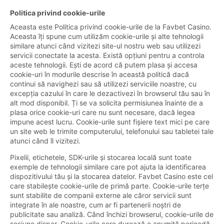
Politica privind cookie-urile
Aceasta este Politica privind cookie-urile de la Favbet Casino.
Aceasta îți spune cum utilizăm cookie-urile și alte tehnologii
similare atunci când vizitezi site-ul nostru web sau utilizezi
servicii conectate la acesta. Există opțiuni pentru a controla
aceste tehnologii. Ești de acord că putem plasa și accesa
cookie-uri în modurile descrise în această politică dacă
continui să navighezi sau să utilizezi serviciile noastre, cu
excepția cazului în care le dezactivezi în browserul tău sau în
alt mod disponibil. Ți se va solicita permisiunea înainte de a
plasa orice cookie-uri care nu sunt necesare, dacă legea
impune acest lucru. Cookie-urile sunt fișiere text mici pe care
un site web le trimite computerului, telefonului sau tabletei tale
atunci când îl vizitezi.
Pixelii, etichetele, SDK-urile și stocarea locală sunt toate
exemple de tehnologii similare care pot ajuta la identificarea
dispozitivului tău și la stocarea datelor. Favbet Casino este cel
care stabilește cookie-urile de primă parte. Cookie-urile terțe
sunt stabilite de companii externe ale căror servicii sunt
integrate în ale noastre, cum ar fi partenerii noștri de
publicitate sau analiză. Când închizi browserul, cookie-urile de
sesiune dispar. Cookie-urile care durează o anumită perioadă