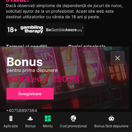
Dacă observați simptome de dependență de jocuri de noroc,
solicitați ajutor de la un profesionist. Acest site web este
destinat utilizatorilor cu vârsta de 18 ani și peste.
Termeni și condiții
Pagini principale
Politica privind modulele
Aplicație
Bonus
cookie
Bonus
pentru prima depunere
Politica de confidențialitate
Cod promoțional
1000Leu + 250 FS
Termeni și condiții
Bonus fără depunere
Joc Responsabil
Înregistrare
Contacte
+40758897364
info@favbett.ro
Aplicație
Bonus
Cod promoțional
Bonus fără depunere
Meniu