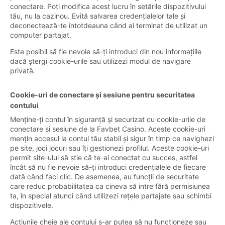
conectare. Poți modifica acest lucru în setările dispozitivului
tău, nu la cazinou. Evită salvarea credențialelor tale și
deconectează-te întotdeauna când ai terminat de utilizat un
computer partajat.
Este posibil să fie nevoie să-ți introduci din nou informațiile
dacă ștergi cookie-urile sau utilizezi modul de navigare
privată.
Cookie-uri de conectare și sesiune pentru securitatea
contului
Menține-ți contul în siguranță și securizat cu cookie-urile de
conectare și sesiune de la Favbet Casino. Aceste cookie-uri
mențin accesul la contul tău stabil și sigur în timp ce navighezi
pe site, joci jocuri sau îți gestionezi profilul. Aceste cookie-uri
permit site-ului să știe că te-ai conectat cu succes, astfel
încât să nu fie nevoie să-ți introduci credențialele de fiecare
dată când faci clic. De asemenea, au funcții de securitate
care reduc probabilitatea ca cineva să intre fără permisiunea
ta, în special atunci când utilizezi rețele partajate sau schimbi
dispozitivele.
Acțiunile cheie ale contului s-ar putea să nu funcționeze sau