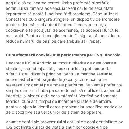
paginile să se încarce corect, limba preferată și setările
ecranului să rămână aceleași, iar verificările de securitate
importante să poată funcționa fără probleme. Când utilizezi
Conectarea cu o singură atingere, un dispozitiv de încredere
poate reține că te-ai autentificat cu succes anterior, iar
cookie-urile te pot ajuta, de asemenea, să accesezi funcțiile
mai rapid. Pentru a-ți menține contul în siguranță, acest lucru
reduce numărul de pași pe care trebuie să-i repeți.
Cum afectează cookie-urile performanța pe iOS și Android
Deoarece iOS și Android au moduri diferite de gestionare a
stocării și confidențialității, cookie-urile se pot comporta
diferit. Este utilizat în principal pentru a menține sesiunile
active, astfel încât paginile de jocuri și casier să nu se
reseteze accidental pe ambele platforme. Salvează preferințe
simple, cum ar fi limba pe care dorești să o utilizezi, aspectul
interfeței și alegerile de consimțământ. Verifică performanța
tehnică, cum ar fi timpul de încărcare și ratele de eroare,
pentru a ajuta la identificarea problemelor specifice modelelor
de dispozitive sau versiunilor de sistem de operare.
Anumite setări ale browserului și opțiuni de confidențialitate pe
iOS pot limita durata de viață a anumitor cookie-uri pe