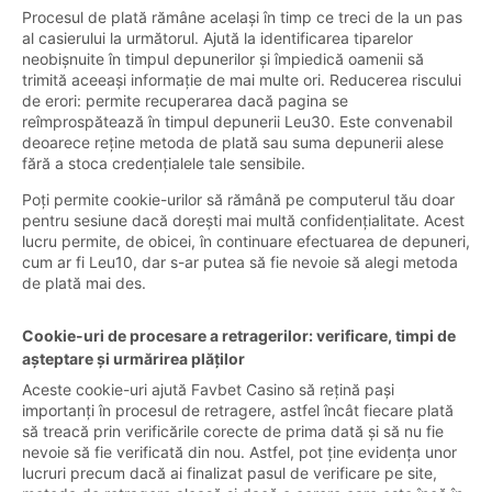
Procesul de plată rămâne același în timp ce treci de la un pas
al casierului la următorul. Ajută la identificarea tiparelor
neobișnuite în timpul depunerilor și împiedică oamenii să
trimită aceeași informație de mai multe ori. Reducerea riscului
de erori: permite recuperarea dacă pagina se
reîmprospătează în timpul depunerii Leu30. Este convenabil
deoarece reține metoda de plată sau suma depunerii alese
fără a stoca credențialele tale sensibile.
Poți permite cookie-urilor să rămână pe computerul tău doar
pentru sesiune dacă dorești mai multă confidențialitate. Acest
lucru permite, de obicei, în continuare efectuarea de depuneri,
cum ar fi Leu10, dar s-ar putea să fie nevoie să alegi metoda
de plată mai des.
Cookie-uri de procesare a retragerilor: verificare, timpi de
așteptare și urmărirea plăților
Aceste cookie-uri ajută Favbet Casino să rețină pași
importanți în procesul de retragere, astfel încât fiecare plată
să treacă prin verificările corecte de prima dată și să nu fie
nevoie să fie verificată din nou. Astfel, pot ține evidența unor
lucruri precum dacă ai finalizat pasul de verificare pe site,