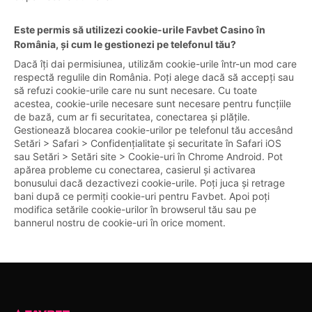
Este permis să utilizezi cookie-urile Favbet Casino în
România, și cum le gestionezi pe telefonul tău?
Dacă îți dai permisiunea, utilizăm cookie-urile într-un mod care
respectă regulile din România. Poți alege dacă să accepți sau
să refuzi cookie-urile care nu sunt necesare. Cu toate
acestea, cookie-urile necesare sunt necesare pentru funcțiile
de bază, cum ar fi securitatea, conectarea și plățile.
Gestionează blocarea cookie-urilor pe telefonul tău accesând
Setări > Safari > Confidențialitate și securitate în Safari iOS
sau Setări > Setări site > Cookie-uri în Chrome Android. Pot
apărea probleme cu conectarea, casierul și activarea
bonusului dacă dezactivezi cookie-urile. Poți juca și retrage
bani după ce permiți cookie-uri pentru Favbet. Apoi poți
modifica setările cookie-urilor în browserul tău sau pe
bannerul nostru de cookie-uri în orice moment.