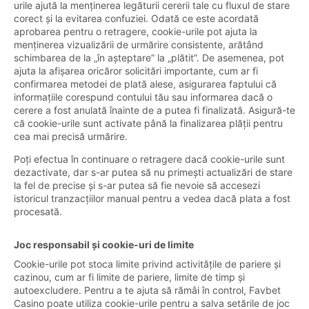
urile ajută la menținerea legăturii cererii tale cu fluxul de stare
corect și la evitarea confuziei. Odată ce este acordată
aprobarea pentru o retragere, cookie-urile pot ajuta la
menținerea vizualizării de urmărire consistente, arătând
schimbarea de la „în așteptare” la „plătit”. De asemenea, pot
ajuta la afișarea oricăror solicitări importante, cum ar fi
confirmarea metodei de plată alese, asigurarea faptului că
informațiile corespund contului tău sau informarea dacă o
cerere a fost anulată înainte de a putea fi finalizată. Asigură-te
că cookie-urile sunt activate până la finalizarea plății pentru
cea mai precisă urmărire.
Poți efectua în continuare o retragere dacă cookie-urile sunt
dezactivate, dar s-ar putea să nu primești actualizări de stare
la fel de precise și s-ar putea să fie nevoie să accesezi
istoricul tranzacțiilor manual pentru a vedea dacă plata a fost
procesată.
Joc responsabil și cookie-uri de limite
Cookie-urile pot stoca limite privind activitățile de pariere și
cazinou, cum ar fi limite de pariere, limite de timp și
autoexcludere. Pentru a te ajuta să rămâi în control, Favbet
Casino poate utiliza cookie-urile pentru a salva setările de joc