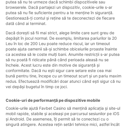
putea să nu te urmeze dacă schimbi dispozitivele sau
browserele. Dacă partajezi un dispozitiv, cookie-urile s-ar
putea să nu fie suficiente pentru a te menține în siguranță.
Gestionează-ți contul și reține să te deconectezi de fiecare
dată când ai terminat.
Dacă dorești să fii mai strict, alege limite care sunt greu de
depășit în jocul normal. De exemplu, limitarea pariurilor la 20
Leu în loc de 200 Leu poate reduce riscul, iar un timeout
poate ajuta oamenii să-și schimbe obiceiurile proaste înainte
ca acestea să le coste mulți bani. Anumite restricții s-ar putea
să nu poată fi ridicate până când perioada aleasă nu se
încheie. Acest lucru este din motive de siguranță și
conformitate. Dacă nu ești sigur care setare este cea mai
bună pentru tine, începe cu un timeout scurt și un pariu maxim
redus. Efectuează modificări doar atunci când ești sigur că nu
vei depăși bugetul în timp ce joci.
Cookie-uri de performanță pe dispozitive mobile
Cookie-urile ajută Favbet Casino să mențină aplicația și site-ul
mobil rapide, stabile și aceleași pe parcursul sesiunilor pe iOS
și Android. De asemenea, îți permit să te conectezi cu o
singură atingere. Acestea rețin setări tehnice mici, astfel încât