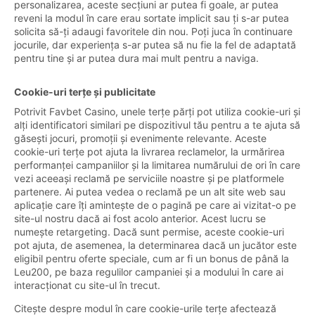
personalizarea, aceste secțiuni ar putea fi goale, ar putea
reveni la modul în care erau sortate implicit sau ți s-ar putea
solicita să-ți adaugi favoritele din nou. Poți juca în continuare
jocurile, dar experiența s-ar putea să nu fie la fel de adaptată
pentru tine și ar putea dura mai mult pentru a naviga.
Cookie-uri terțe și publicitate
Potrivit Favbet Casino, unele terțe părți pot utiliza cookie-uri și
alți identificatori similari pe dispozitivul tău pentru a te ajuta să
găsești jocuri, promoții și evenimente relevante. Aceste
cookie-uri terțe pot ajuta la livrarea reclamelor, la urmărirea
performanței campaniilor și la limitarea numărului de ori în care
vezi aceeași reclamă pe serviciile noastre și pe platformele
partenere. Ai putea vedea o reclamă pe un alt site web sau
aplicație care îți amintește de o pagină pe care ai vizitat-o pe
site-ul nostru dacă ai fost acolo anterior. Acest lucru se
numește retargeting. Dacă sunt permise, aceste cookie-uri
pot ajuta, de asemenea, la determinarea dacă un jucător este
eligibil pentru oferte speciale, cum ar fi un bonus de până la
Leu200, pe baza regulilor campaniei și a modului în care ai
interacționat cu site-ul în trecut.
Citește despre modul în care cookie-urile terțe afectează